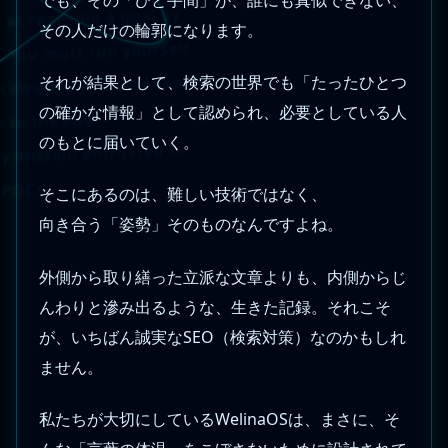
 as reaching a goal by
その人だけの輪郭になります。
. You must run yourself.
それが結果として、検索の世界でも「たったひとつ
ccompany you, and see
の確かな情報」として認められ、必要としている人
 to the end.
のもとに届いていく。
ly mission entrusted to
-POCs.
そこにあるのは、難しい技術ではなく、
向き合う「姿勢」そのものなんですよね。
外側から取り繕った立派な文章よりも、内側からじ
んわりと滲み出るような、生きた記録。それこそ
が、いちばん誠実なSEO（検索対策）なのかもしれ
ません。
私たちが大切にしているWelinaOSは、まさに、そ