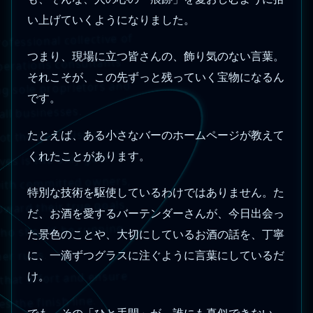
い上げていくようになりました。
fessional collective of
つまり、現場に立つ皆さんの、飾り気のない言葉。
erations consultants
それこそが、この先ずっと残っていく宝物になるん
ng sole proprietors and
です。
ll businesses.
ot the goal. Using it to
たとえば、ある小さなバーのホームページが教えて
くれたことがあります。
ves is the only goal.
with committed owners,
特別な技術を駆使しているわけではありません。た
ward their true goals.
だ、お酒を愛するバーテンダーさんが、今日出会っ
ho should be running.
た景色のことや、大切にしているお酒の話を、丁寧
er runs.
に、一滴ずつグラスに注ぐように言葉にしているだ
 that effort and ensure
け。
s the finish line.
でも、その「ひと手間」が、誰にも真似できない、